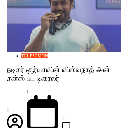
TELEVISION
நடிகர் சூர்யாவின் விஸ்வநாத் அன்
சன்ஸ் பட டிரைலர்