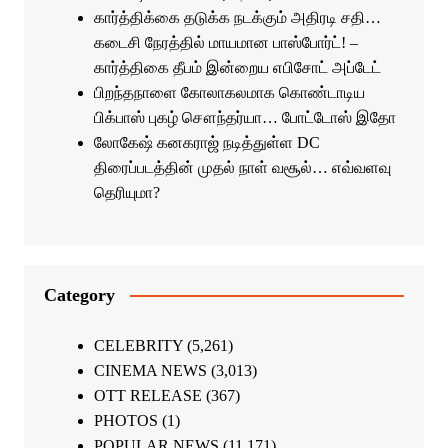
கார்த்திக்கை தடுக்க நடக்கும் அதிரடி சதி…
கடைசி நேரத்தில் மாயமான பாஸ்போர்ட்! –
கார்த்திகை தீபம் இன்றைய எபிசோட் அப்டேட்
பிறந்தநாளை கோலாகலமாக கொண்டாடிய
பிக்பாஸ் புகழ் சௌந்தர்யா… போட்டோஸ் இதோ
லோகேஷ் கனகராஜ் நடித்துள்ள DC
திரைப்படத்தின் முதல் நாள் வசூல்… எவ்வளவு
தெரியுமா?
Category
CELEBRITY
(5,261)
CINEMA NEWS
(3,013)
OTT RELEASE
(367)
PHOTOS
(1)
POPULAR NEWS
(11,171)