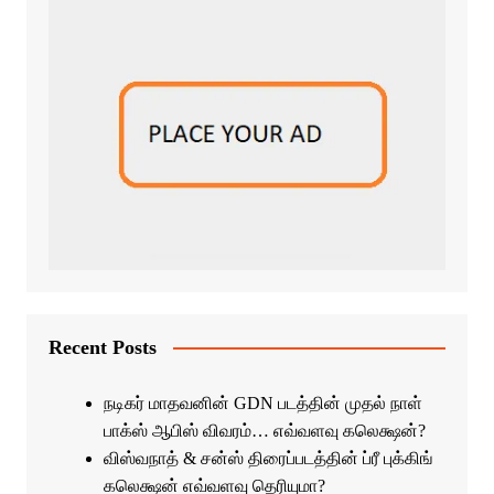
Recent Posts
நடிகர் மாதவனின் GDN படத்தின் முதல் நாள்
பாக்ஸ் ஆபிஸ் விவரம்… எவ்வளவு கலெக்ஷன்?
விஸ்வநாத் & சன்ஸ் திரைப்படத்தின் ப்ரீ புக்கிங்
கலெக்ஷன் எவ்வளவு தெரியுமா?