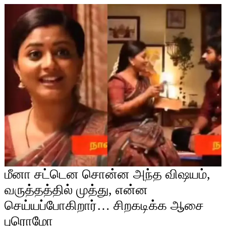
மீனா சட்டென சொன்ன அந்த விஷயம்,
வருத்தத்தில் முத்து, என்ன
செய்யப்போகிறார்… சிறகடிக்க ஆசை
புரொமோ