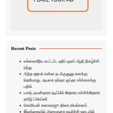
Recent Posts
எல்லைமீறிய கூட்டம்.. ஹிப் ஹாப் ஆதி நிகழ்ச்சி
ரத்து
அந்த app-ல் என்ன நடக்குதுனு எனக்கு
தெரியாது.. நடிகை தர்ஷா குப்தா சர்ச்சைக்கு
பதில்
யாஷ், நயன்தாரா நடிப்பில் &quot;டாக்சிக்&quot;
தமிழ் ட்ரெய்லர்
கொரியன் கனகராஜு: திரை விமர்சனம்
இலங்கையில் அரைகுறை கவர்ச்சி உடையில்