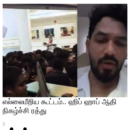
எல்லைமீறிய கூட்டம்.. ஹிப் ஹாப் ஆதி
நிகழ்ச்சி ரத்து