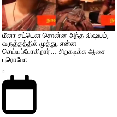
மீனா சட்டென சொன்ன அந்த விஷயம்,
வருத்தத்தில் முத்து, என்ன
செய்யப்போகிறார்… சிறகடிக்க ஆசை
புரொமோ