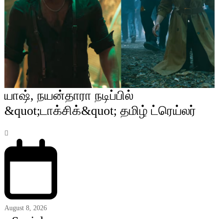
யாஷ், நயன்தாரா நடிப்பில்
&quot;டாக்சிக்&quot; தமிழ் ட்ரெய்லர்
August 8, 2026