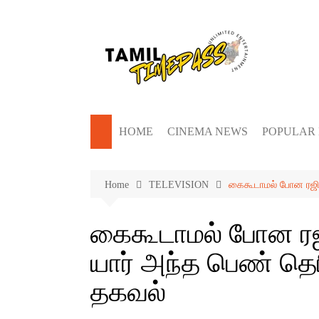
Skip
to
content
HOME
CINEMA NEWS
POPULAR
Home
TELEVISION
கைகூடாமல் போன ரஜினி
கைகூடாமல் போன ரஜி
யார் அந்த பெண் தெரி
தகவல்