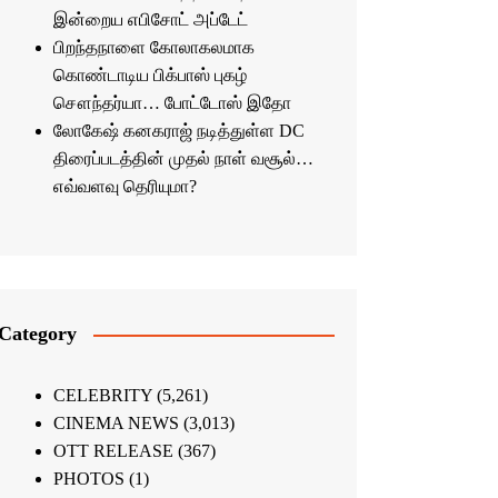
இன்றைய எபிசோட் அப்டேட்
பிறந்தநாளை கோலாகலமாக
கொண்டாடிய பிக்பாஸ் புகழ்
சௌந்தர்யா… போட்டோஸ் இதோ
லோகேஷ் கனகராஜ் நடித்துள்ள DC
திரைப்படத்தின் முதல் நாள் வசூல்…
எவ்வளவு தெரியுமா?
Category
CELEBRITY
(5,261)
CINEMA NEWS
(3,013)
OTT RELEASE
(367)
PHOTOS
(1)