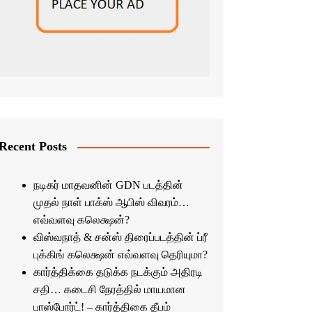
Recent Posts
நடிகர் மாதவனின் GDN படத்தின்
முதல் நாள் பாக்ஸ் ஆபிஸ் விவரம்…
எவ்வளவு கலெக்ஷன்?
விஸ்வநாத் & சன்ஸ் திரைப்படத்தின் ப்ரீ
புக்கிங் கலெக்ஷன் எவ்வளவு தெரியுமா?
கார்த்திக்கை தடுக்க நடக்கும் அதிரடி
சதி… கடைசி நேரத்தில் மாயமான
பாஸ்போர்ட்! – கார்த்திகை தீபம்