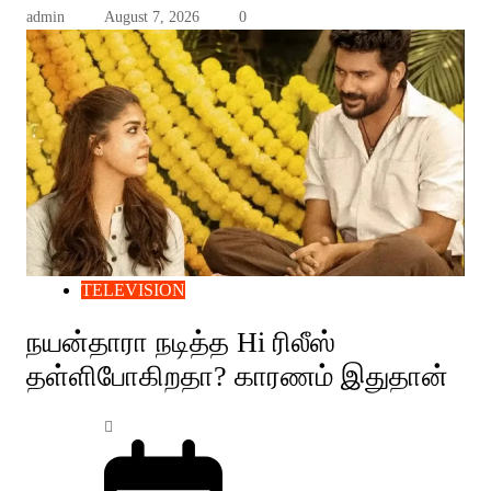
admin
August 7, 2026
0
TELEVISION
நயன்தாரா நடித்த Hi ரிலீஸ்
தள்ளிபோகிறதா? காரணம் இதுதான்