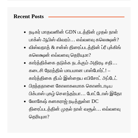
Recent Posts
நடிகர் மாதவனின் GDN படத்தின் முதல் நாள்
பாக்ஸ் ஆபிஸ் விவரம்… எவ்வளவு கலெக்ஷன்?
விஸ்வநாத் & சன்ஸ் திரைப்படத்தின் ப்ரீ புக்கிங்
கலெக்ஷன் எவ்வளவு தெரியுமா?
கார்த்திக்கை தடுக்க நடக்கும் அதிரடி சதி…
கடைசி நேரத்தில் மாயமான பாஸ்போர்ட்! –
கார்த்திகை தீபம் இன்றைய எபிசோட் அப்டேட்
பிறந்தநாளை கோலாகலமாக கொண்டாடிய
பிக்பாஸ் புகழ் சௌந்தர்யா… போட்டோஸ் இதோ
லோகேஷ் கனகராஜ் நடித்துள்ள DC
திரைப்படத்தின் முதல் நாள் வசூல்… எவ்வளவு
தெரியுமா?