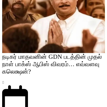
நடிகர் மாதவனின் GDN படத்தின் முதல்
நாள் பாக்ஸ் ஆபிஸ் விவரம்… எவ்வளவு
கலெக்ஷன்?