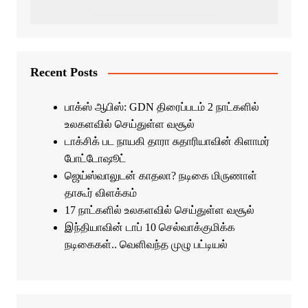
Recent Posts
பாக்ஸ் ஆபிஸ்: GDN திரைப்படம் 2 நாட்களில்
உலகளவில் செய்துள்ள வசூல்
டாக்சிக் பட நாயகி தாரா சுதாரியாவின் கிளாமர்
போட்டோஷூட்
ஜெய்ஸ்வாலுடன் காதலா? நடிகை மிருணாள்
தாகூர் விளக்கம்
17 நாட்களில் உலகளவில் செய்துள்ள வசூல்
இந்தியாவின் டாப் 10 செல்வாக்குமிக்க
நடிகைகள்.. வெளிவந்த முழு பட்டியல்