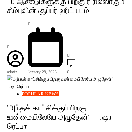
18 ஆண்டுகளுக்கு பிறகு ரீ ரிலீஸாகும்
சிம்புவின் சூப்பர் ஹிட் படம்
admin
January 28, 2026
0
POPULAR NEWS
'அந்தக் காட்சிக்குப் பிறகு
உண்மையிலேயே அழுதேன்' – ஈஷா
ரெப்பா