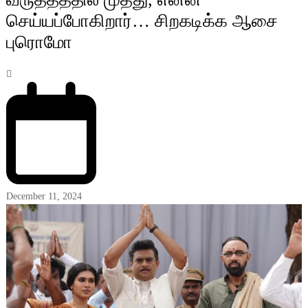
செய்யப்போகிறார்… சிறகடிக்க ஆசை
புரொமோ
December 11, 2024