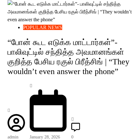
POPULAR NEWS
“போன் கூட எடுக்க மாட்டார்கள்”-
பாலிவுட்டில் சந்தித்த அவமானங்கள்
குறித்த பேசிய ரகுல் பிரீத்சிங் | “They
wouldn’t even answer the phone”
admin
January 28, 2026
0