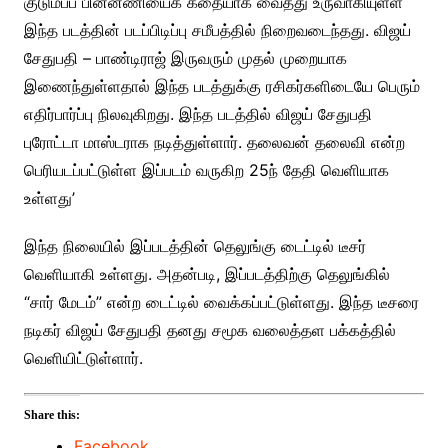
குடும்பப் பின்னணியைக் கதையாக வைத்து உருவாகியுள்ள
இந்த படத்தின் படப்பிடிப்பு சமீபத்தில் நிறைவடைந்தது. விஜய்
சேதுபதி – பாண்டிராஜ் இருவரும் முதல் முறையாக
இணைந்துள்ளதால் இந்த படத்துக்கு ரசிகர்களிடையே பெரும்
எதிர்பார்ப்பு நிலவுகிறது. இந்த படத்தில் விஜய் சேதுபதி
புரோட்டா மாஸ்டராக நடித்துள்ளார். தலைவன் தலைவி என்ற
பெரியடப்பட்டுள்ள இப்படம் வருகிற 25ந் தேதி வெளியாக
உள்ளது’
இந்த நிலையில் இப்படத்தின் தெலுங்கு டைட்டில் டீசர்
வெளியாகி உள்ளது. அதன்படி, இப்படத்திற்கு தெலுங்கில்
“சார் மேடம்” என்ற டைட்டில் வைக்கப்பட்டுள்ளது. இந்த டீசரை
நடிகர் விஜய் சேதுபதி தனது சமூக வலைத்தள பக்கத்தில்
வெளியிட்டுள்ளார்.
Share this:
Facebook