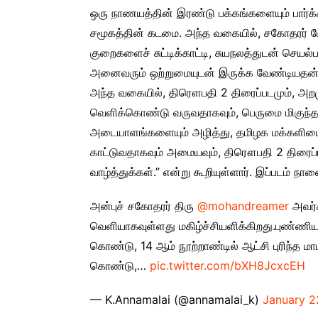
ஒரு நாணயத்தின் இரண்டு பக்கங்களையும் பார்க்க
சமூகத்தின் கடமை. அந்த வகையில், சகோதரர் ம
குறைகளைச் சுட்டிக்காட்டி, சுயநலத்துடன் செய
அனைவரும் ஒற்றுமையுடன் இருக்க வேண்டியதன்
அந்த வகையில், திரௌபதி 2 திரைப்படமும், அறமு
வெளிக்கொண்டு வருவதாகவும், பெருமை மிகுந்த த
அடையாளங்களையும் அழித்து, தமிழக மக்களி
காட்டுவதாகவும் அமையவும், திரௌபதி 2 திரைப்ப
வாழ்த்துக்கள்.” என்று கூறியுள்ளார். இப்படம் ந
அன்புச் சகோதரர் திரு
@mohandreamer
அவர்க
வெளியாகவுள்ளது மகிழ்ச்சியளிக்கிறது.புண்
கொண்டு, 14 ஆம் நூற்றாண்டில் ஆட்சி புரிந்த 
கொண்டு,…
pic.twitter.com/bXH8JcxcEH
— K.Annamalai (@annamalai_k)
January 2