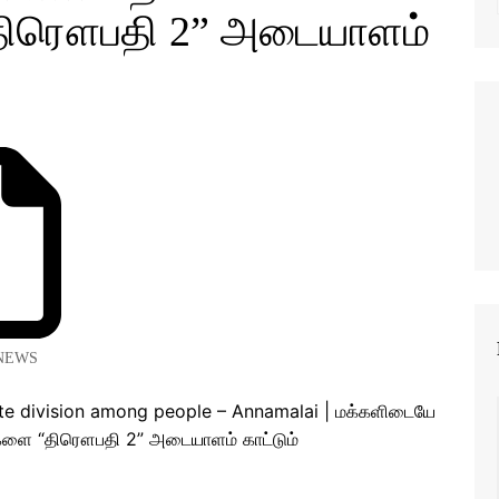
திரௌபதி 2” அடையாளம்
NEWS