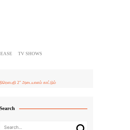
LEASE
TV SHOWS
ை “திரௌபதி 2” அடையாளம் காட்டும்
Search