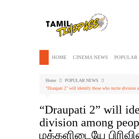
Skip
to
content
HOME
CINEMA NEWS
POPULAR
Home
POPULAR NEWS
“Draupati 2” will identify those who incite di
“Draupati 2” will id
division among peop
மக்களிடையே பிரி