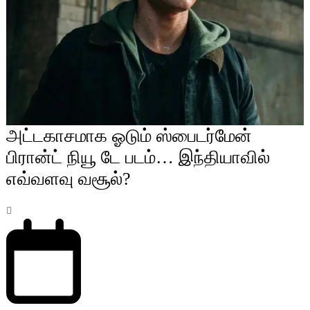
அட்டகாசமாக ஓடும் ஸ்பைடர்மேன்
பிரான்ட் நியூ டே படம்… இந்தியாவில்
எவ்வளவு வசூல்?