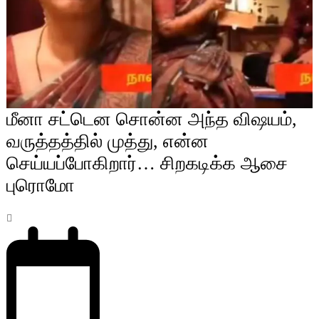
மீனா சட்டென சொன்ன அந்த விஷயம்,
வருத்தத்தில் முத்து, என்ன
செய்யப்போகிறார்… சிறகடிக்க ஆசை
புரொமோ