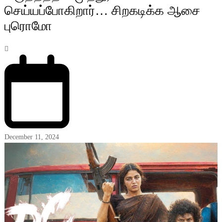
செய்யப்போகிறார்… சிறகடிக்க ஆசை
புரொமோ
December 11, 2024