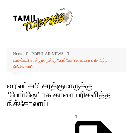
Skip
to
content
Home
POPULAR NEWS
வரலட்சுமி சரத்குமாருக்கு ‘போர்ஷே’ ரக காரை பரிசளித்த
நிக்கோலாய்
வரலட்சுமி சரத்குமாருக்கு
‘போர்ஷே’ ரக காரை பரிசளித்த
நிக்கோலாய்