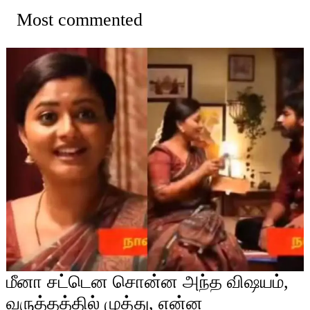
Most commented
மீனா சட்டென சொன்ன அந்த விஷயம்,
வருத்தத்தில் முத்து, என்ன