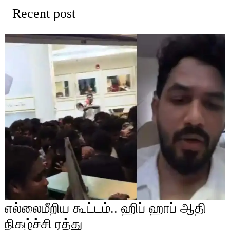
Recent post
எல்லைமீறிய கூட்டம்.. ஹிப் ஹாப் ஆதி
நிகழ்ச்சி ரத்து