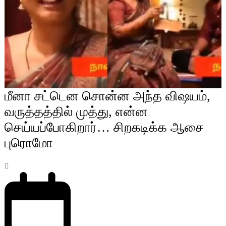
மீனா சட்டென சொன்ன அந்த விஷயம்,
வருத்தத்தில் முத்து, என்ன
செய்யப்போகிறார்… சிறகடிக்க ஆசை
புரொமோ