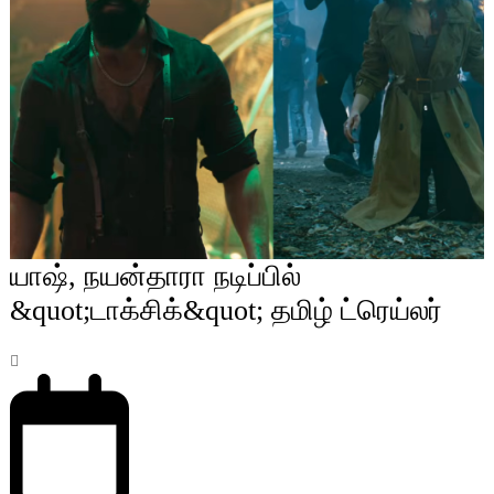
யாஷ், நயன்தாரா நடிப்பில்
&quot;டாக்சிக்&quot; தமிழ் ட்ரெய்லர்