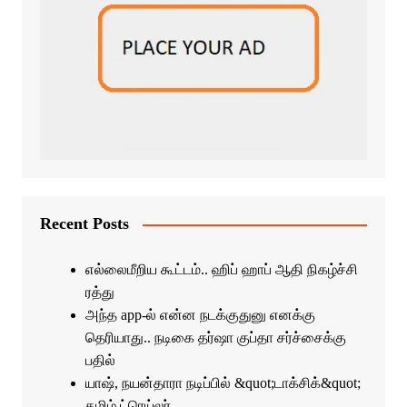
Recent Posts
எல்லைமீறிய கூட்டம்.. ஹிப் ஹாப் ஆதி நிகழ்ச்சி
ரத்து
அந்த app-ல் என்ன நடக்குதுனு எனக்கு
தெரியாது.. நடிகை தர்ஷா குப்தா சர்ச்சைக்கு
பதில்
யாஷ், நயன்தாரா நடிப்பில் &quot;டாக்சிக்&quot;
தமிழ் ட்ரெய்லர்