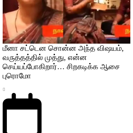
மீனா சட்டென சொன்ன அந்த விஷயம்,
வருத்தத்தில் முத்து, என்ன
செய்யப்போகிறார்… சிறகடிக்க ஆசை
புரொமோ