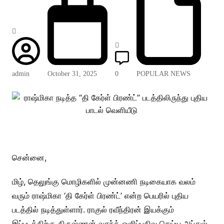
admin
October 31, 2025
0
POPULAR NEWS
சென்னை,
மிழ், தெலுங்கு மொழிகளில் முன்னணி நடிகையாக வலம்
வரும் ராஷ்மிகா ‘தி கேர்ள் பிரண்ட்’ என்ற பெயரில் புதிய
படத்தில் நடித்துள்ளார். ராகுல் ரவீந்திரன் இயக்கும்
இப்படத்திற்கு கிருஷ்ணன் வசந்த் ஒளிப்பதிவு செய்ய அப்துல்