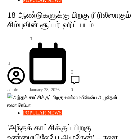
POPULAR NEWS
18 ஆண்டுகளுக்கு பிறகு ரீ ரிலீஸாகும்
சிம்புவின் சூப்பர் ஹிட் படம்
admin
January 28, 2026
0
POPULAR NEWS
'அந்தக் காட்சிக்குப் பிறகு
உண்மையிலேயே அழுதேன்' – ஈஷா