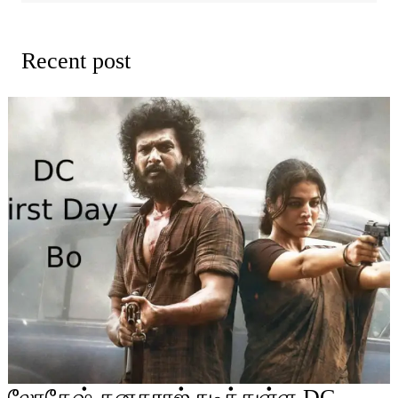
Recent post
லோகேஷ் கனகராஜ் நடித்துள்ள DC