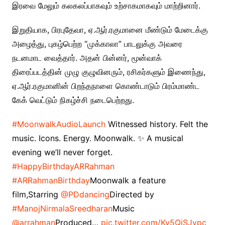
இரவை மேலும் கலகலப்பாகவும் உற்சாகமாகவும் மாற்றினார்.
இறுதியாக, பிரபுதேவா, ஏ.ஆர்.ரகுமானை மீண்டும் மேடைக்கு
அழைத்து, புகழ்பெற்ற “முக்காலா” பாடலுக்கு அவரை
நடனமாட வைத்தார். அதன் பின்னர், மூன்வாக்
திரைப்படத்தின் முழு குழுவினரும், ரசிகர்களும் இணைந்து,
ஏ.ஆர்.ரகுமானின் பிறந்தநாளை கொண்டாடும் பிரம்மாண்ட
கேக் வெட்டும் நிகழ்ச்சி நடைபெற்றது.
#MoonwalkAudioLaunch
Witnessed history. Felt the
music. Icons. Energy. Moonwalk. ✨ A musical
evening we’ll never forget.
#HappyBirthdayARRahman
#ARRahmanBirthday
Moonwalk a feature
film,Starring
@PDdancing
Directed by
#ManojNirmalaSreedharan
Music
@arrahman
Produced…
pic.twitter.com/Kv5QiSJvpc