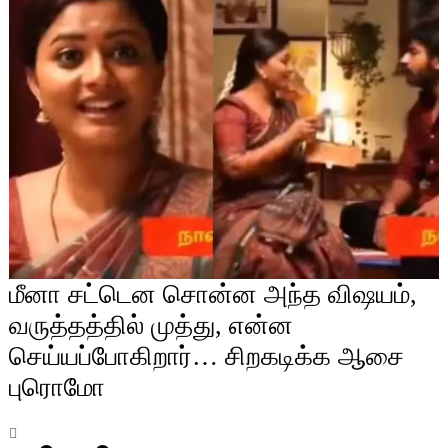
மீனா சட்டென சொன்ன அந்த விஷயம்,
வருத்தத்தில் முத்து, என்ன
செய்யப்போகிறார்… சிறகடிக்க ஆசை
புரொமோ