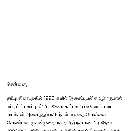
சென்னை,
தமிழ் திரையுலகில் 1990-களில் ‘இசைப்புயல்’ ஏ.ஆர்.ரகுமான்
மற்றும் ‘நடனப்புயல்’ பிரபுதேவா கூட்டணியில் வெளியான
பாடல்கள் அனைத்தும் ரசிகர்கள் மனதை கொள்ளை
கொண்டன. முதன்முறையாக ஏ.ஆர்.ரகுமான்-பிரபுதேவா
1994-ம் ஆண்டு ‘காதலன்’ படத்தின் மூலம் இணைந்தார்கள்.