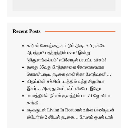
Recent Posts
காரின் வேகத்தை கூட்டும் திரு.. உயிருக்கே
ஆபத்தா? பதற்றத்தில் மகா! இன்று
‘திருமாங்கல்யம்’ எபிசோடில் பரபரப்பு உச்சம்!
தனது 35வது பிறந்தநாளை கோலாகலமாக
கொண்டாடிய நடிகை ஹன்சிகா மோத்வானி…
விஜய்யின் சச்சின் படத்தில் வந்த சிறுமியா
இவர்… அவரது லேட்டஸ்ட் வீடியோ இதோ
மாலத்தீவில் நீச்சல் குளத்தில் பாடகி ஜோனிடா
காந்தி…
நடிகருடன் Living In Reationல் உள்ள பாண்டியன்
ஸ்டோர்ஸ் 2 சீரியல் நடிகை… பிரபலம் ஒபன் டாக்