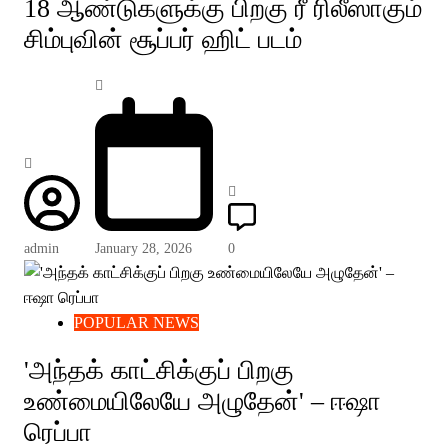
18 ஆண்டுகளுக்கு பிறகு ரீ ரிலீஸாகும்
சிம்புவின் சூப்பர் ஹிட் படம்
admin
January 28, 2026
0
POPULAR NEWS
'அந்தக் காட்சிக்குப் பிறகு
உண்மையிலேயே அழுதேன்' – ஈஷா
ரெப்பா