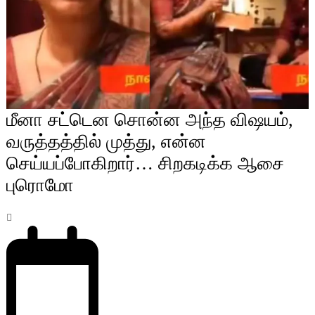
மீனா சட்டென சொன்ன அந்த விஷயம்,
வருத்தத்தில் முத்து, என்ன
செய்யப்போகிறார்… சிறகடிக்க ஆசை
புரொமோ