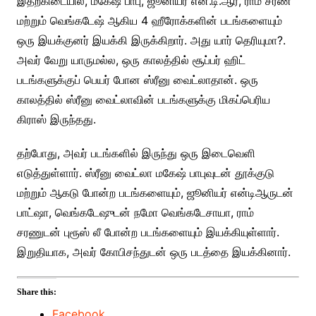
இதற்கிடையில், மகேஷ் பாபு, ஜூனியர் என்.டி.ஆர், ராம் சரண்
மற்றும் வெங்கடேஷ் ஆகிய 4 ஹீரோக்களின் படங்களையும்
ஒரு இயக்குனர் இயக்கி இருக்கிறார். அது யார் தெரியுமா?.
அவர் வேறு யாருமல்ல, ஒரு காலத்தில் சூப்பர் ஹிட்
படங்களுக்குப் பெயர் போன ஸ்ரீனு வைட்லாதான். ஒரு
காலத்தில் ஸ்ரீனு வைட்லாவின் படங்களுக்கு மிகப்பெரிய
கிராஸ் இருந்தது.
தற்போது, அவர் படங்களில் இருந்து ஒரு இடைவெளி
எடுத்துள்ளார். ஸ்ரீனு வைட்லா மகேஷ் பாபுவுடன் தூக்குடு
மற்றும் ஆகடு போன்ற படங்களையும், ஜூனியர் என்டிஆருடன்
பாட்ஷா, வெங்கடேஷுடன் நமோ வெங்கடேசாயா, ராம்
சரணுடன் புரூஸ் லீ போன்ற படங்களையும் இயக்கியுள்ளார்.
இறுதியாக, அவர் கோபிசந்துடன் ஒரு படத்தை இயக்கினார்.
Share this:
Facebook