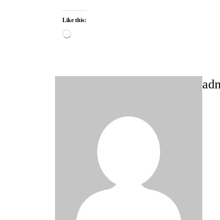
Like this:
Loading…
ad