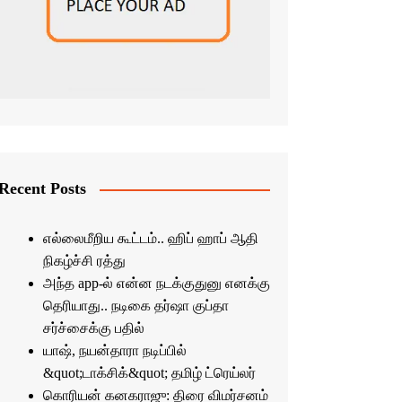
Recent Posts
எல்லைமீறிய கூட்டம்.. ஹிப் ஹாப் ஆதி
நிகழ்ச்சி ரத்து
அந்த app-ல் என்ன நடக்குதுனு எனக்கு
தெரியாது.. நடிகை தர்ஷா குப்தா
சர்ச்சைக்கு பதில்
யாஷ், நயன்தாரா நடிப்பில்
&quot;டாக்சிக்&quot; தமிழ் ட்ரெய்லர்
கொரியன் கனகராஜு: திரை விமர்சனம்