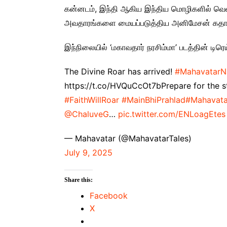
கன்னடம், இந்தி ஆகிய இந்திய மொழிகளில் வெளிய
அவதாரங்களை மையப்படுத்திய அனிமேசன் கதாபாத்
இந்நிலையில் ‘மகாவதார் நரசிம்மா’ படத்தின் டிர
The Divine Roar has arrived!
#MahavatarN
https://t.co/HVQuCcOt7bPrepare for the sto
#FaithWillRoar
#MainBhiPrahlad
#Mahavata
@ChaluveG
…
pic.twitter.com/ENLoagEtes
— Mahavatar (@MahavatarTales)
July 9, 2025
Share this:
Facebook
X