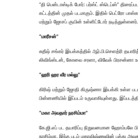
“தி பென்டாஸ்டிக் போர்: பர்ஸ்ட் ஸ்டெப்ஸ்” திரை
கட்டத்தின் முதல் படமாகும். இதில் பெட்ரோ பாஸ்கல
மற்றும் ஜோசப் குயின் உள்ளிட்டோர் நடித்துள்ளனர்
“மாரீசன்”
சுதீஷ் சங்கர் இயக்கத்தில் ஆர்.பி.செளத்ரி தயாரித
லிவிங்ஸ்டன், கோவை சரளா, விவேக் பிரசன்னா உள்
“ஹரி ஹர வீர மல்லு”
கிரிஷ் மற்றும் ஜோதி கிருஷ்ணா இயக்கி உள்ள படம
பின்னணியில் இப்படம் உருவாகியுள்ளது. இப்படத்தி
“மகா அவதார் நரசிம்மா”
கே.ஜி.எப் பட தயாரிப்பு நிறுவனமான ஹோம்பலே பி
நரசிம்மா. இந்த படம் மகாவிஷ்ணுவின் பத்து அவ