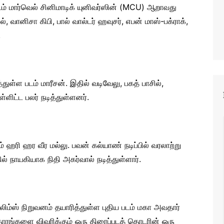
ப்படம் மார்வெல் சினிமாடிக் யுனிவர்ஸின் (MCU) ஆறாவது
், வானிசா கிபி, பால் வால்டர் ஹவுசர், எபன் மாஸ்-பக்ராக்,
.
்துள்ள படம் மாரீசன். இதில் வடிவேலு, பகத் பாசில்,
ளிட்ட பலர் நடித்துள்ளனர்.
் ஹரி ஹர வீர மல்லு. பவன் கல்யாண் நடிப்பில் வரலாற்று
ல் நாயகியாக நிதி அகர்வால் நடித்துள்ளார்.
லிம்ஸ் நிறுவனம் தயாரித்துள்ள புதிய படம் மகா அவதார்
தாரங்களை விவரிக்கும் ஒரு திரைப்படத் தொடரின் ஒரு