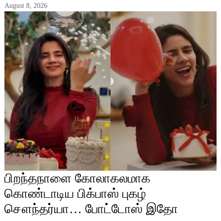
August 8, 2026
பிறந்தநாளை கோலாகலமாக
கொண்டாடிய பிக்பாஸ் புகழ்
சௌந்தர்யா… போட்டோஸ் இதோ