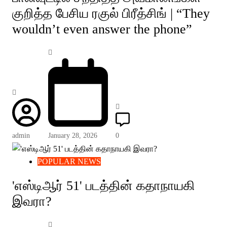
குறித்த பேசிய ரகுல் பிரீத்சிங் | “They
wouldn’t even answer the phone”
admin
January 28, 2026
0
POPULAR NEWS
'எஸ்டிஆர் 51' படத்தின் கதாநாயகி
இவரா?