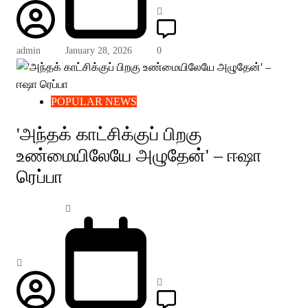
admin
January 28, 2026
0
POPULAR NEWS
'அந்தக் காட்சிக்குப் பிறகு
உண்மையிலேயே அழுதேன்' – ஈஷா
ரெப்பா