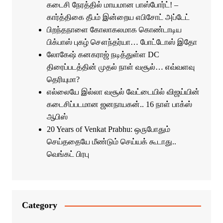
கடைசி நேரத்தில் மாயமான பாஸ்போர்ட்! –
கார்த்திகை தீபம் இன்றைய எபிசோட் அப்டேட்
பிறந்தநாளை கோலாகலமாக கொண்டாடிய
பிக்பாஸ் புகழ் சௌந்தர்யா… போட்டோஸ் இதோ
லோகேஷ் கனகராஜ் நடித்துள்ள DC
திரைப்படத்தின் முதல் நாள் வசூல்… எவ்வளவு
தெரியுமா?
எல்லையே இல்லா வசூல் வேட்டையில் விஜய்யின்
கடைசிப்படமான ஜனநாயகன்.. 16 நாள் பாக்ஸ்
ஆபிஸ்
20 Years of Venkat Prabhu: ஒருபோதும்
செய்ததையே மீண்டும் செய்யக் கூடாது..
வெங்கட் பிரபு
Category