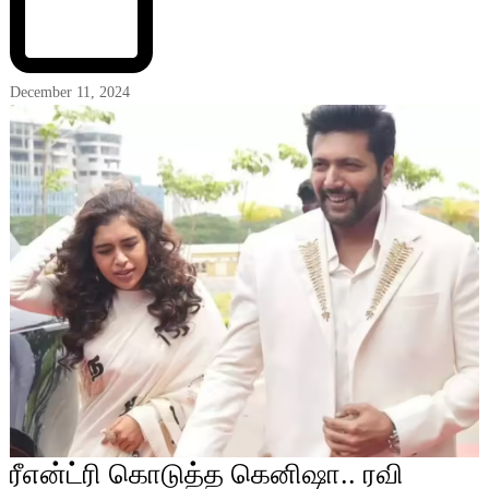
December 11, 2024
ரீஎன்ட்ரி கொடுத்த கெனிஷா.. ரவி