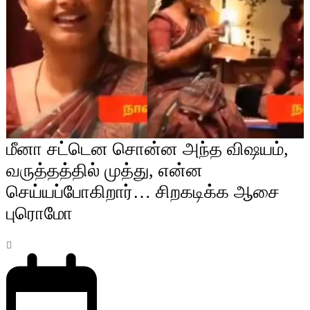
மீனா சட்டென சொன்ன அந்த விஷயம்,
வருத்தத்தில் முத்து, என்ன
செய்யப்போகிறார்… சிறகடிக்க ஆசை
புரொமோ