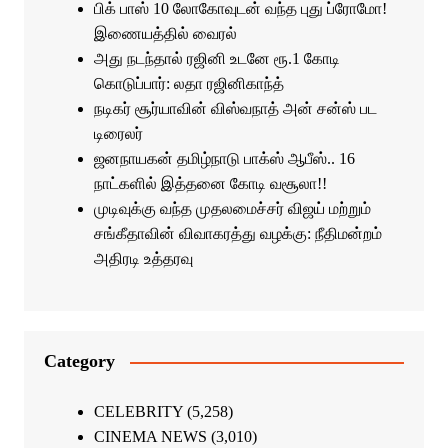
பிக் பாஸ் 10 லோகோவுடன் வந்த புது ப்ரோமோ!
இணையத்தில் வைரல்
அது நடந்தால் ரஜினி உடனே ரூ.1 கோடி
கொடுப்பார்: லதா ரஜினிகாந்த்
நடிகர் சூர்யாவின் விஸ்வநாத் அன் சன்ஸ் பட
டிரைலர்
ஜனநாயகன் தமிழ்நாடு பாக்ஸ் ஆபீஸ்.. 16
நாட்களில் இத்தனை கோடி வசூலா!!
முடிவுக்கு வந்த முதலமைச்சர் விஜய் மற்றும்
சங்கீதாவின் விவாகரத்து வழக்கு: நீதிமன்றம்
அதிரடி உத்தரவு
Category
CELEBRITY
(5,258)
CINEMA NEWS
(3,010)