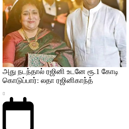
அது நடந்தால் ரஜினி உடனே ரூ.1 கோடி
கொடுப்பார்: லதா ரஜினிகாந்த்