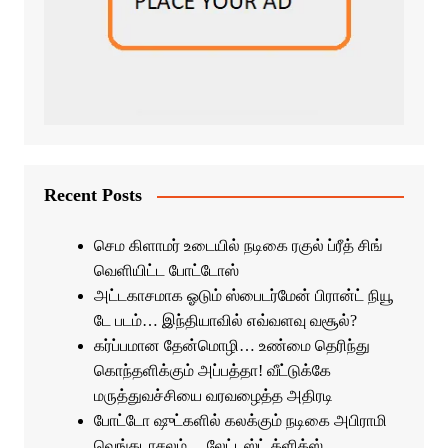
Recent Posts
செம கிளாமர் உடையில் நடிகை ரகுல் ப்ரீத் சிங்
வெளியிட்ட போட்டோஸ்
அட்டகாசமாக ஓடும் ஸ்பைடர்மேன் பிரான்ட் நியூ
டே படம்… இந்தியாவில் எவ்வளவு வசூல்?
கர்ப்பமான தேன்மொழி… உண்மை தெரிந்து
கொந்தளிக்கும் அப்பத்தா! வீட்டுக்கே
மருத்துவச்சியை வரவழைத்த அதிரடி
போட்டோ ஷுட்களில் கலக்கும் நடிகை அபிராமி
வெங்கடாசலம்… லேட்டஸ்ட் க்ளிக்ஸ்