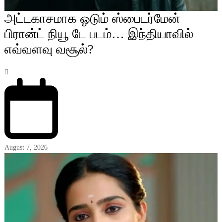
அட்டகாசமாக ஓடும் ஸ்பைடர்மேன்
பிரான்ட் நியூ டே படம்… இந்தியாவில்
எவ்வளவு வசூல்?
August 7, 2026