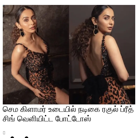
செம கிளாமர் உடையில் நடிகை ரகுல் ப்ரீத்
சிங் வெளியிட்ட போட்டோஸ்