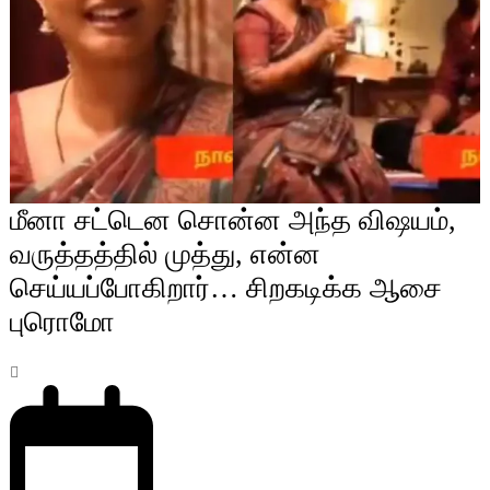
மீனா சட்டென சொன்ன அந்த விஷயம்,
வருத்தத்தில் முத்து, என்ன
செய்யப்போகிறார்… சிறகடிக்க ஆசை
புரொமோ