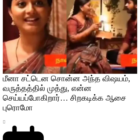
மீனா சட்டென சொன்ன அந்த விஷயம்,
வருத்தத்தில் முத்து, என்ன
செய்யப்போகிறார்… சிறகடிக்க ஆசை
புரொமோ