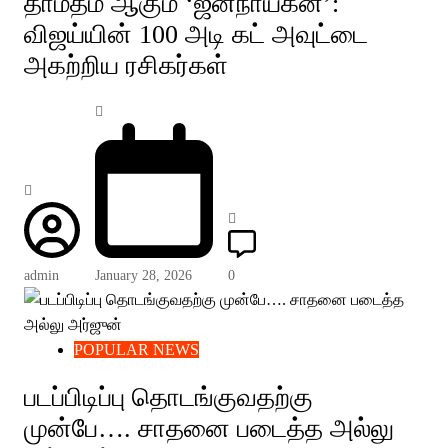
தாமதம் ஆகும் ‘ஜனநாயகன்’:
விஜய்யின் 100 அடி கட் அவுட்டை
அகற்றிய ரசிகர்கள்
admin
January 28, 2026
0
POPULAR NEWS
படப்பிடிப்பு தொடங்குவதற்கு
முன்பே…. சாதனை படைத்த அல்லு