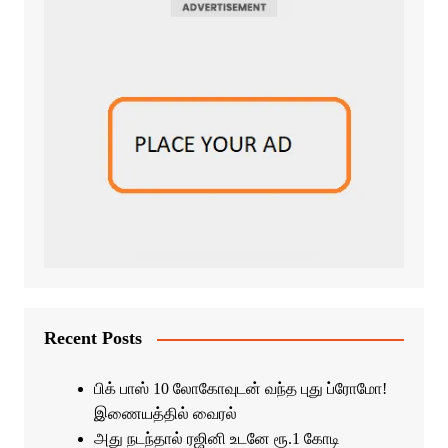
Recent Posts
பிக் பாஸ் 10 லோகோவுடன் வந்த புது ப்ரோமோ!
இணையத்தில் வைரல்
அது நடந்தால் ரஜினி உடனே ரூ.1 கோடி