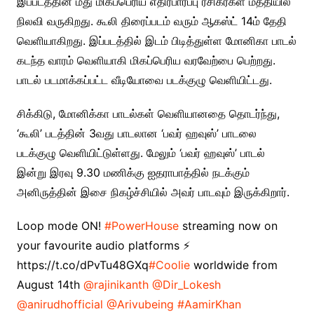
இப்படத்தின் மீது மிகப்பெரிய எதிர்பார்ப்பு ரசிகர்கள் மத்தியில்
நிலவி வருகிறது. கூலி திரைப்படம் வரும் ஆகஸ்ட் 14ம் தேதி
வெளியாகிறது. இப்படத்தில் இடம் பிடித்துள்ள மோனிகா பாடல்
கடந்த வாரம் வெளியாகி மிகப்பெரிய வரவேற்பை பெற்றது.
பாடல் படமாக்கப்பட்ட வீடியோவை படக்குழு வெளியிட்டது.
சிக்கிடு, மோனிக்கா பாடல்கள் வெளியானதை தொடர்ந்து,
‘கூலி’ படத்தின் 3வது பாடலான ‘பவர் ஹவுஸ்’ பாடலை
படக்குழு வெளியிட்டுள்ளது. மேலும் ‘பவர் ஹவுஸ்’ பாடல்
இன்று இரவு 9.30 மணிக்கு ஐதராபாத்தில் நடக்கும்
அனிருத்தின் இசை நிகழ்ச்சியில் அவர் பாடவும் இருக்கிறார்.
Loop mode ON!
#PowerHouse
streaming now on
your favourite audio platforms ⚡
https://t.co/dPvTu48GXq
#Coolie
worldwide from
August 14th
@rajinikanth
@Dir_Lokesh
@anirudhofficial
@Arivubeing
#AamirKhan