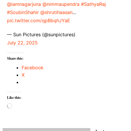
@iamnagarjuna
@nimmaupendra
#SathyaRaj
#SoubinShahir
@shrutihaasan
…
pic.twitter.com/qpBbqhJYaE
— Sun Pictures (@sunpictures)
July 22, 2025
Share this:
Facebook
X
Like this:
Loading…