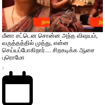
மீனா சட்டென சொன்ன அந்த விஷயம்,
வருத்தத்தில் முத்து, என்ன
செய்யப்போகிறார்… சிறகடிக்க ஆசை
புரொமோ