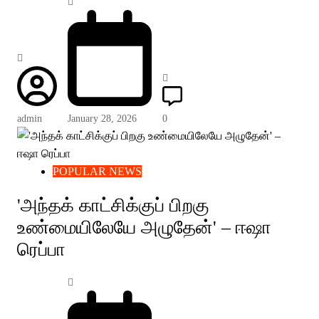
admin
January 28, 2026
0
POPULAR NEWS
'அந்தக் காட்சிக்குப் பிறகு
உண்மையிலேயே அழுதேன்' – ஈஷா
ரெப்பா