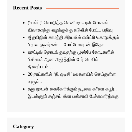
Recent Posts
ரீஎன்ட்ரி கொடுத்த கெனிஷா.. ரவி மோகன்
விவாகரத்து வழக்குக்கு நடுவில் போட்ட பதிவு
ஜீ தமிழின் சாமந்தி சீரியலில் என்ட்ரி கொடுக்கும்
பிரபல நடிகர்கள்… போட்டோவுடன் இதோ
ஷுட்டிங் தொடங்குவதற்கு முன்பே கோடிகளில்
பிசினஸ் ஆன அஜித்தின் டேர் டெவில்
திரைப்படம்…
20 நாட்களில் ‘தி ஒடிசி’ உலகளவில் செய்துள்ள
வசூல்..
தனுஷுடன் கைகோர்க்கும் நடிகை கரீனா கபூர்..
இயக்குநர் சஞ்சய் லீலா பன்சாலி பேச்சுவார்த்தை
Category