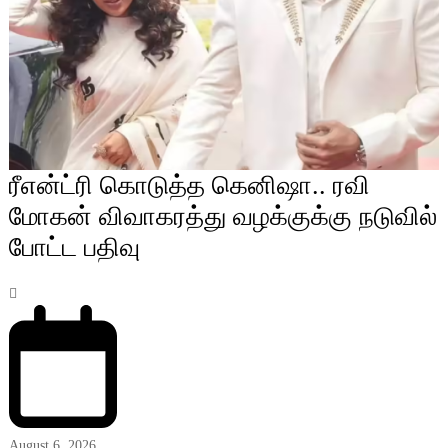
ரீஎன்ட்ரி கொடுத்த கெனிஷா.. ரவி
மோகன் விவாகரத்து வழக்குக்கு நடுவில்
போட்ட பதிவு
August 6, 2026