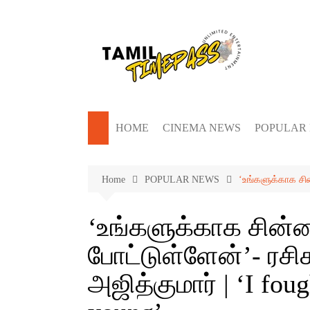
Skip
to
content
HOME
CINEMA NEWS
POPULAR
Home
POPULAR NEWS
‘உங்களுக்காக சின
‘உங்களுக்காக சின
போட்டுள்ளேன்’- ரசிக
அஜித்குமார் | ‘I foug