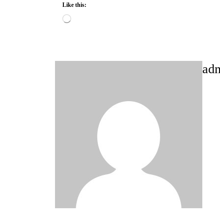
Like this:
Loading…
ad
Post