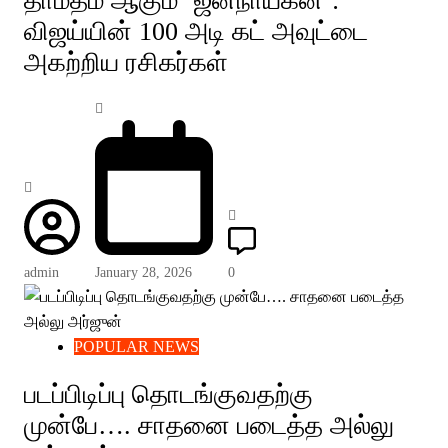
தாமதம் ஆகும் ‘ஜனநாயகன்’:
விஜய்யின் 100 அடி கட் அவுட்டை
அகற்றிய ரசிகர்கள்
admin
January 28, 2026
0
POPULAR NEWS
படப்பிடிப்பு தொடங்குவதற்கு
முன்பே…. சாதனை படைத்த அல்லு