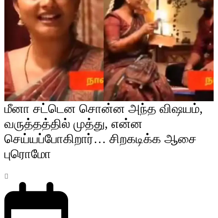
மீனா சட்டென சொன்ன அந்த விஷயம்,
வருத்தத்தில் முத்து, என்ன
செய்யப்போகிறார்… சிறகடிக்க ஆசை
புரொமோ