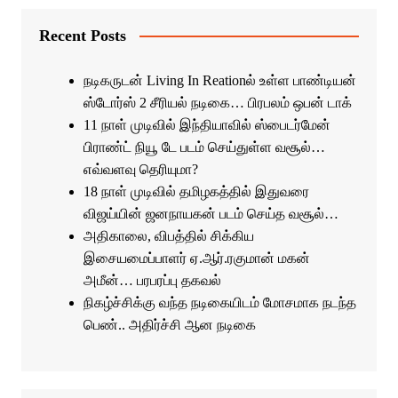
Recent Posts
நடிகருடன் Living In Reationல் உள்ள பாண்டியன்
ஸ்டோர்ஸ் 2 சீரியல் நடிகை… பிரபலம் ஒபன் டாக்
11 நாள் முடிவில் இந்தியாவில் ஸ்பைடர்மேன்
பிராண்ட் நியூ டே படம் செய்துள்ள வசூல்…
எவ்வளவு தெரியுமா?
18 நாள் முடிவில் தமிழகத்தில் இதுவரை
விஜய்யின் ஜனநாயகன் படம் செய்த வசூல்…
அதிகாலை, விபத்தில் சிக்கிய
இசையமைப்பாளர் ஏ.ஆர்.ரகுமான் மகன்
அமீன்… பரபரப்பு தகவல்
நிகழ்ச்சிக்கு வந்த நடிகையிடம் மோசமாக நடந்த
பெண்.. அதிர்ச்சி ஆன நடிகை