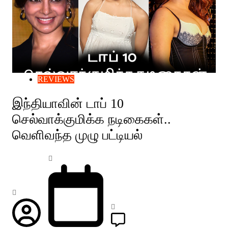
REVIEWS
இந்தியாவின் டாப் 10
செல்வாக்குமிக்க நடிகைகள்..
வெளிவந்த முழு பட்டியல்