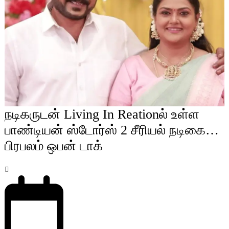
நடிகருடன் Living In Reationல் உள்ள
பாண்டியன் ஸ்டோர்ஸ் 2 சீரியல் நடிகை…
பிரபலம் ஒபன் டாக்