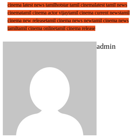
cinema latest news tamil
hotstar tamil cinema
latest tamil news
cinema
tamil cinema actor vijay
tamil cinema current news
tamil
cinema new release
tamil cinema news new
tamil cinema news
tamil
tamil cinema online
tamil cinema release
admin
Post