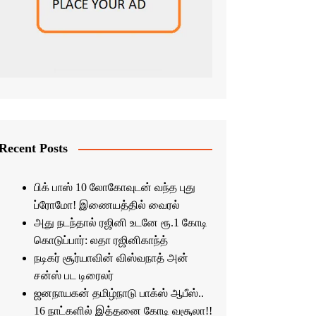
Recent Posts
பிக் பாஸ் 10 லோகோவுடன் வந்த புது
ப்ரோமோ! இணையத்தில் வைரல்
அது நடந்தால் ரஜினி உடனே ரூ.1 கோடி
கொடுப்பார்: லதா ரஜினிகாந்த்
நடிகர் சூர்யாவின் விஸ்வநாத் அன்
சன்ஸ் பட டிரைலர்
ஜனநாயகன் தமிழ்நாடு பாக்ஸ் ஆபீஸ்..
16 நாட்களில் இத்தனை கோடி வசூலா!!