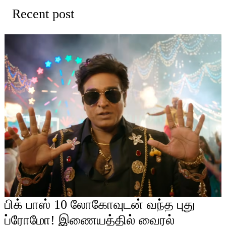
Recent post
பிக் பாஸ் 10 லோகோவுடன் வந்த புது
ப்ரோமோ! இணையத்தில் வைரல்