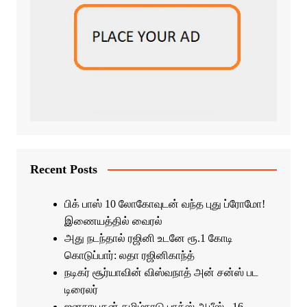
Recent Posts
பிக் பாஸ் 10 லோகோவுடன் வந்த புது ப்ரோமோ!
இணையத்தில் வைரல்
அது நடந்தால் ரஜினி உடனே ரூ.1 கோடி
கொடுப்பார்: லதா ரஜினிகாந்த்
நடிகர் சூர்யாவின் விஸ்வநாத் அன் சன்ஸ் பட
டிரைலர்
ஜனநாயகன் தமிழ்நாடு பாக்ஸ் ஆபீஸ்.. 16