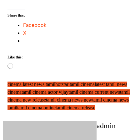
Share this:
Facebook
X
Like this:
Loading…
cinema latest news tamil
hotstar tamil cinema
latest tamil news
cinema
tamil cinema actor vijay
tamil cinema current news
tamil
cinema new release
tamil cinema news new
tamil cinema news
tamil
tamil cinema online
tamil cinema release
admin