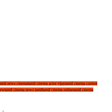
 tamil news cinema
tamil cinema actor vijay
tamil cinema current
new
tamil cinema news tamil
tamil cinema online
tamil cinema