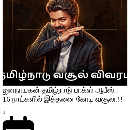
ஜனநாயகன் தமிழ்நாடு பாக்ஸ் ஆபீஸ்..
16 நாட்களில் இத்தனை கோடி வசூலா!!