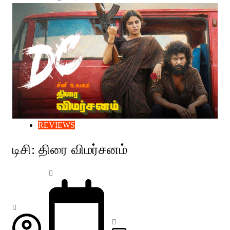
REVIEWS
டிசி: திரை விமர்சனம்