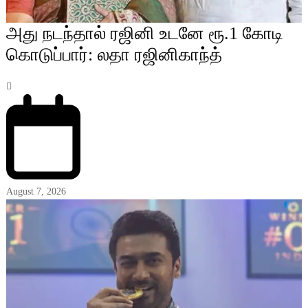
அது நடந்தால் ரஜினி உடனே ரூ.1 கோடி
கொடுப்பார்: லதா ரஜினிகாந்த்
August 7, 2026