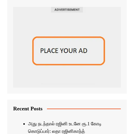
Recent Posts
அது நடந்தால் ரஜினி உடனே ரூ.1 கோடி
கொடுப்பார்: லதா ரஜினிகாந்த்