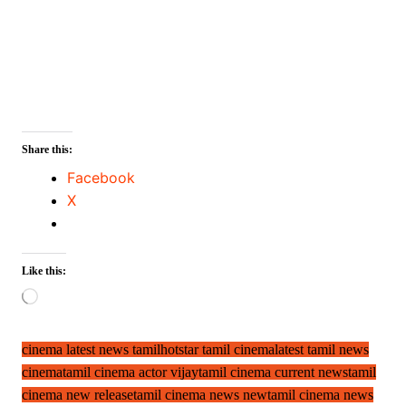
Share this:
Facebook
X
Like this:
Loading…
cinema latest news tamil
hotstar tamil cinema
latest tamil news
cinema
tamil cinema actor vijay
tamil cinema current news
tamil
cinema new release
tamil cinema news new
tamil cinema news