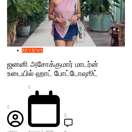
REVIEWS
ஜனனி அசோக்குமார் மாடர்ன்
உடையில் ஹாட் போட்டோஷூட்