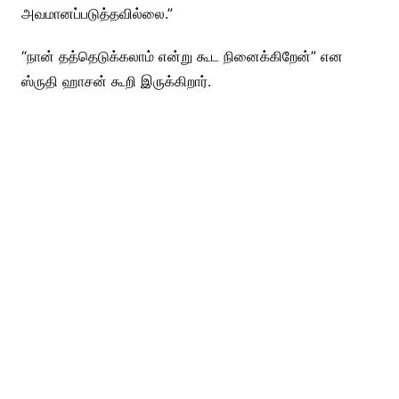
அவமானப்படுத்தவில்லை.”
“நான் தத்தெடுக்கலாம் என்று கூட நினைக்கிறேன்” என
ஸ்ருதி ஹாசன் கூறி இருக்கிறார்.