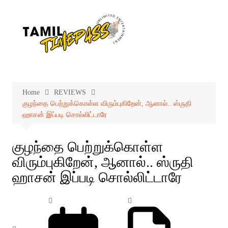
Skip
to
content
Home
REVIEWS
குழந்தை பெற்றுக்கொள்ள விரும்புகிறேன், ஆனால்.. ஸ்ருதி
ஹாசன் இப்படி சொல்லிட்டாரே
குழந்தை பெற்றுக்கொள்ள
விரும்புகிறேன், ஆனால்.. ஸ்ருதி
ஹாசன் இப்படி சொல்லிட்டாரே