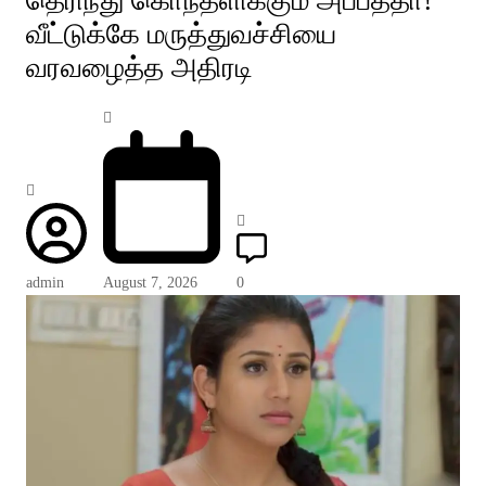
தெரிந்து கொந்தளிக்கும் அப்பத்தா!
வீட்டுக்கே மருத்துவச்சியை
வரவழைத்த அதிரடி
admin
August 7, 2026
0