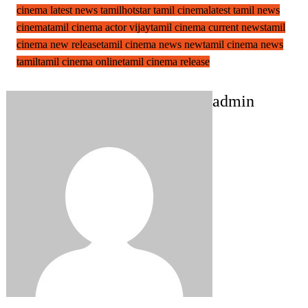
cinema latest news tamil
hotstar tamil cinema
latest tamil news
cinema
tamil cinema actor vijay
tamil cinema current news
tamil
cinema new release
tamil cinema news new
tamil cinema news
tamil
tamil cinema online
tamil cinema release
admin
Post