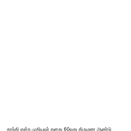
காந்தி என்ற முதியவர் தனது 60வது திருமண ஆண்டு