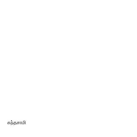
கந்தசாமி