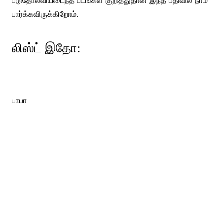
படுதோல்வியடைந்த படங்கள் குறித்துதான் இந்த பதிவில் நாம்
பார்க்கவிருக்கிறோம்.
லிஸ்ட் இதோ:
பாபா