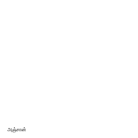
அஞ்சான்