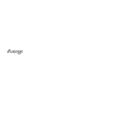
சீமராஜா