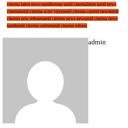
cinema latest news tamil
hotstar tamil cinema
latest tamil news
cinema
tamil cinema actor vijay
tamil cinema current news
tamil
cinema new release
tamil cinema news new
tamil cinema news
tamil
tamil cinema online
tamil cinema release
admin
Post