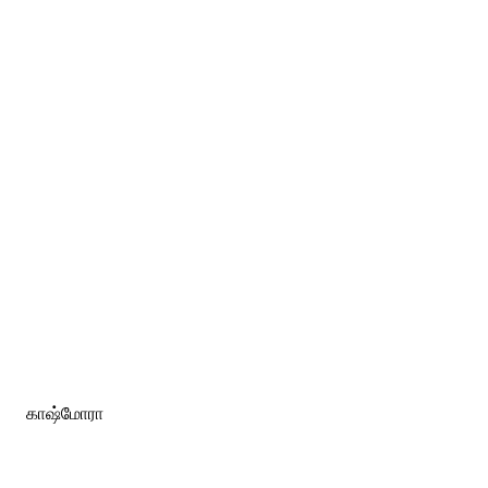
காஷ்மோரா