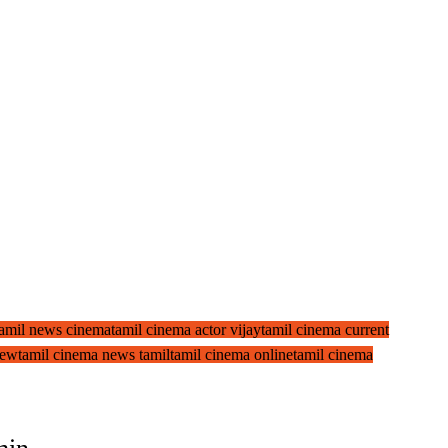
 tamil news cinema
tamil cinema actor vijay
tamil cinema current
new
tamil cinema news tamil
tamil cinema online
tamil cinema