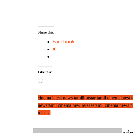
Share this:
Facebook
X
Like this:
Loading…
cinema latest news tamil
hotstar tamil cinema
latest
news
tamil cinema new release
tamil cinema news 
release