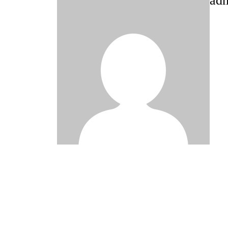
ad
Post
navigation