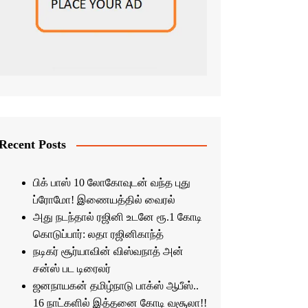
Recent Posts
பிக் பாஸ் 10 லோகோவுடன் வந்த புது
ப்ரோமோ! இணையத்தில் வைரல்
அது நடந்தால் ரஜினி உடனே ரூ.1 கோடி
கொடுப்பார்: லதா ரஜினிகாந்த்
நடிகர் சூர்யாவின் விஸ்வநாத் அன்
சன்ஸ் பட டிரைலர்
ஜனநாயகன் தமிழ்நாடு பாக்ஸ் ஆபீஸ்..
16 நாட்களில் இத்தனை கோடி வசூலா!!