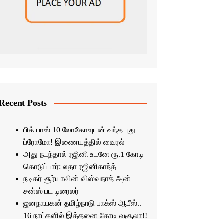
Recent Posts
பிக் பாஸ் 10 லோகோவுடன் வந்த புது
ப்ரோமோ! இணையத்தில் வைரல்
அது நடந்தால் ரஜினி உடனே ரூ.1 கோடி
கொடுப்பார்: லதா ரஜினிகாந்த்
நடிகர் சூர்யாவின் விஸ்வநாத் அன்
சன்ஸ் பட டிரைலர்
ஜனநாயகன் தமிழ்நாடு பாக்ஸ் ஆபீஸ்..
16 நாட்களில் இத்தனை கோடி வசூலா!!