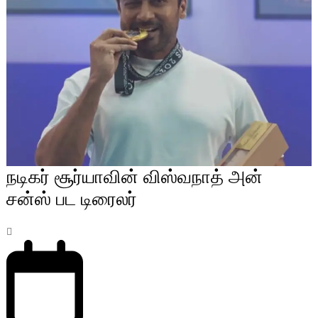
நடிகர் சூர்யாவின் விஸ்வநாத் அன்
சன்ஸ் பட டிரைலர்