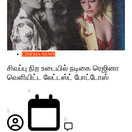
CINEMA NEWS
சிவப்பு நிற உடையில் நடிகை ரெஜினா
வெளியிட்ட லேட்டஸ்ட் போட்டோஸ்