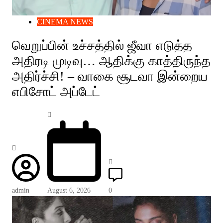
CINEMA NEWS
வெறுப்பின் உச்சத்தில் ஜீவா எடுத்த
அதிரடி முடிவு… ஆதிக்கு காத்திருந்த
அதிர்ச்சி! – வாகை சூடவா இன்றைய
எபிசோட் அப்டேட்
admin
August 6, 2026
0