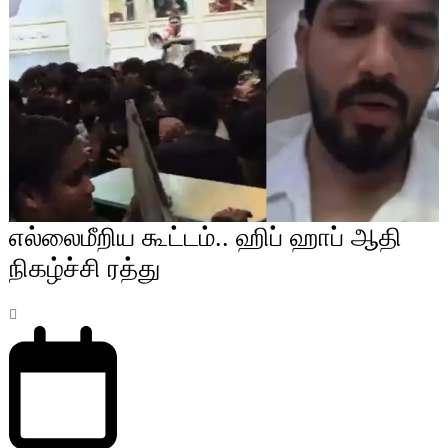
எல்லைமீறிய கூட்டம்.. ஹிப் ஹாப் ஆதி
நிகழ்ச்சி ரத்து