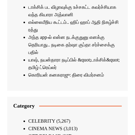
டாக்சிக் பட விழாவுக்கு உச்சகட்ட கவர்ச்சியாக
வந்த கியாரா அத்வானி
எல்லைமீறிய கூட்டம்.. ஹிப் ஹாப் ஆதி நிகழ்ச்சி
ரத்து
அந்த app-ல் என்ன நடக்குதுனு எனக்கு
தெரியாது.. நடிகை தர்ஷா குப்தா சர்ச்சைக்கு
பதில்
யாஷ், நயன்தாரா நடிப்பில் &quot;டாக்சிக்&quot;
தமிழ் ட்ரெய்லர்
கொரியன் கனகராஜு: திரை விமர்சனம்
Category
CELEBRITY
(5,267)
CINEMA NEWS
(3,013)