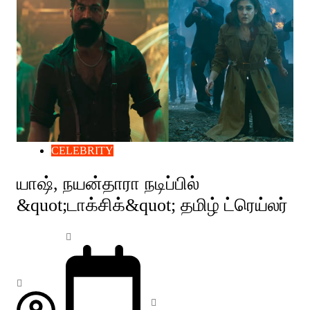
CELEBRITY
யாஷ், நயன்தாரா நடிப்பில்
&quot;டாக்சிக்&quot; தமிழ் ட்ரெய்லர்