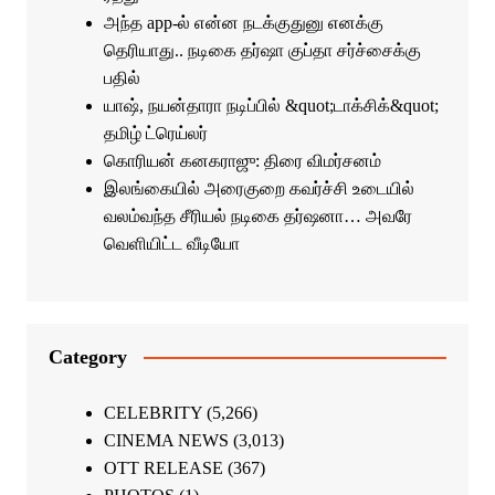
அந்த app-ல் என்ன நடக்குதுனு எனக்கு
தெரியாது.. நடிகை தர்ஷா குப்தா சர்ச்சைக்கு
பதில்
யாஷ், நயன்தாரா நடிப்பில் &quot;டாக்சிக்&quot;
தமிழ் ட்ரெய்லர்
கொரியன் கனகராஜு: திரை விமர்சனம்
இலங்கையில் அரைகுறை கவர்ச்சி உடையில்
வலம்வந்த சீரியல் நடிகை தர்ஷனா… அவரே
வெளியிட்ட வீடியோ
Category
CELEBRITY
(5,266)
CINEMA NEWS
(3,013)
OTT RELEASE
(367)