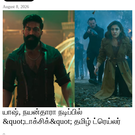
August 8, 2026
யாஷ், நயன்தாரா நடிப்பில்
&quot;டாக்சிக்&quot; தமிழ் ட்ரெய்லர்