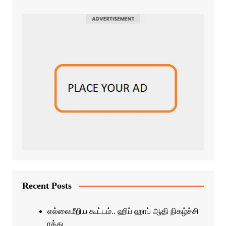
Recent Posts
எல்லைமீறிய கூட்டம்.. ஹிப் ஹாப் ஆதி நிகழ்ச்சி
ரத்து