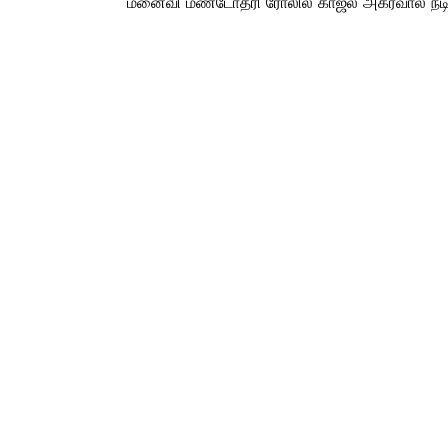
மனைவி மண்டோதரி ரோலில் காஜல் அகர்வால் நடிக