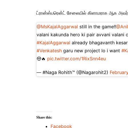
ட்ரான்ஸ்பரென்ட் சேலையில் கிளாமராக ஆக அவர்
@MsKajalAggarwal
still in the game!!
@Anil
valani kakunda hero ki pair avvani valani 
#KajalAggarwal
already bhagavanth kesari
#Venkatesh
garu new project lo i want
#K
😍🔥
pic.twitter.com/1RixSnn4eu
— #Naga Rohith™ (@Nagarohit2)
February
Share this:
Facebook