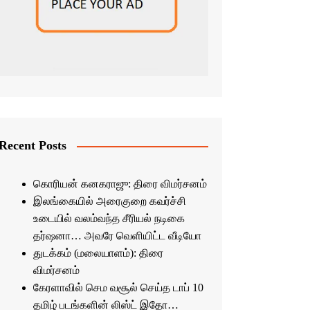
Recent Posts
கொரியன் கனகராஜு: திரை விமர்சனம்
இலங்கையில் அரைகுறை கவர்ச்சி
உடையில் வலம்வந்த சீரியல் நடிகை
தர்ஷனா… அவரே வெளியிட்ட வீடியோ
துடக்கம் (மலையாளம்): திரை
விமர்சனம்
கேரளாவில் செம வசூல் செய்த டாப் 10
தமிழ் படங்களின் லிஸ்ட் இதோ…