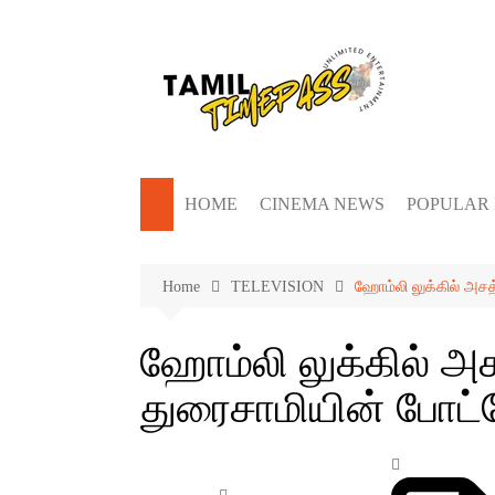
Skip
to
content
HOME
CINEMA NEWS
POPULAR
Home
TELEVISION
ஹோம்லி லுக்கில் அசத
ஹோம்லி லுக்கில் அச
துரைசாமியின் போட