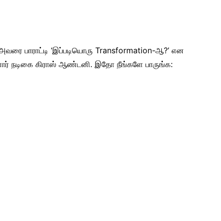
ம், அவரை பாராட்டி ‘இப்படியொரு Transformation-ஆ?’ என
ளார் நடிகை கிராஸ் ஆண்டனி. இதோ நீங்களே பாருங்க: