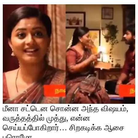
மீனா சட்டென சொன்ன அந்த விஷயம்,
வருத்தத்தில் முத்து, என்ன
செய்யப்போகிறார்… சிறகடிக்க ஆசை
புரொமோ