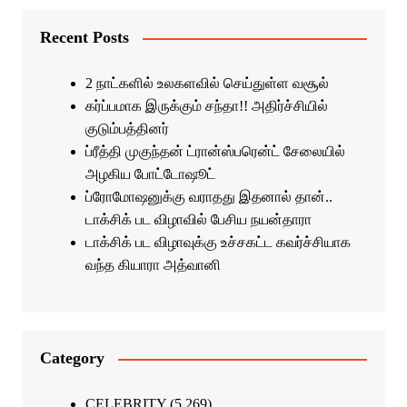
Recent Posts
2 நாட்களில் உலகளவில் செய்துள்ள வசூல்
கர்ப்பமாக இருக்கும் சந்தா!! அதிர்ச்சியில்
குடும்பத்தினர்
ப்ரீத்தி முகுந்தன் ட்ரான்ஸ்பரென்ட் சேலையில்
அழகிய போட்டோஷூட்
ப்ரோமோஷனுக்கு வராதது இதனால் தான்..
டாக்சிக் பட விழாவில் பேசிய நயன்தாரா
டாக்சிக் பட விழாவுக்கு உச்சகட்ட கவர்ச்சியாக
வந்த கியாரா அத்வானி
Category
CELEBRITY
(5,269)