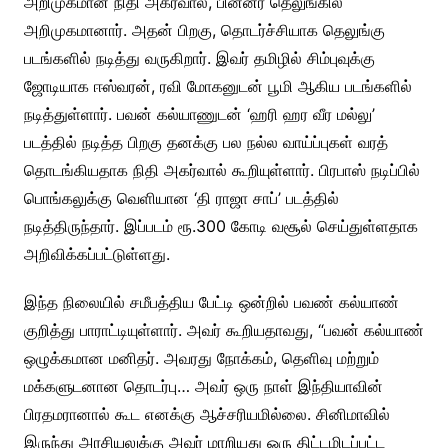
அறிமுகமான நிதி அகர்வால், பின்னர் தெலுங்கில்
அறிமுகமானார். அதன் பிறகு, தொடர்ச்சியாக தெலுங்கு
படங்களில் நடித்து வருகிறார். இவர் தமிழில் சிம்புவுக்கு
ஜோடியாக ஈஸ்வரன், ரவி மோகனுடன் பூமி ஆகிய படங்களில்
நடித்துள்ளார். பவன் கல்யாணுடன் ‘ஹரி ஹர வீர மல்லு’
படத்தில் நடித்த பிறகு தனக்கு பல நல்ல வாய்ப்புகள் வரத்
தொடங்கியதாக நிதி அகர்வால் கூறியுள்ளார். பிரபாஸ் நடிப்பில்
பொங்கலுக்கு வெளியான ‘தி ராஜா சாப்’ படத்தில்
நடித்திருந்தார். இப்படம் ரூ.300 கோடி வசூல் செய்துள்ளதாக
அறிவிக்கப்பட்டுள்ளது.
இந்த நிலையில் சமீபத்திய பேட்டி ஒன்றில் பவண் கல்யாண்
குறித்து பாராட்டியுள்ளார். அவர் கூறியதாவது, “பவன் கல்யாண்
ஒழுக்கமான மனிதர். அவரது நோக்கம், தெளிவு மற்றும்
மக்களுடனான தொடர்பு… அவர் ஒரு நாள் இந்தியாவின்
பிரதமரானால் கூட எனக்கு ஆச்சரியமில்லை. சினிமாவில்
இருந்து அரசியலுக்கு அவர் மாறியது ஒரு திட்டமிடப்பட்ட