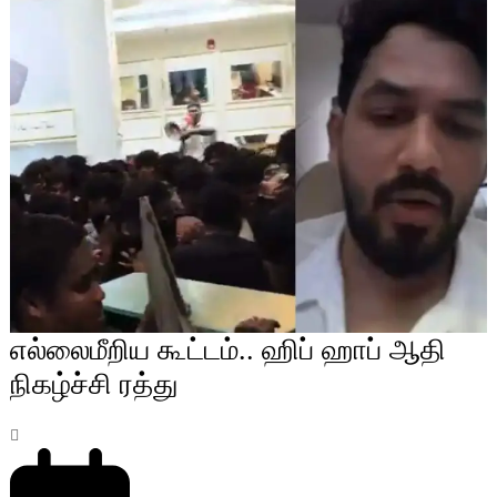
எல்லைமீறிய கூட்டம்.. ஹிப் ஹாப் ஆதி
நிகழ்ச்சி ரத்து