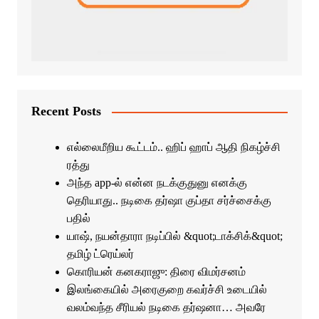
Recent Posts
எல்லைமீறிய கூட்டம்.. ஹிப் ஹாப் ஆதி நிகழ்ச்சி
ரத்து
அந்த app-ல் என்ன நடக்குதுனு எனக்கு
தெரியாது.. நடிகை தர்ஷா குப்தா சர்ச்சைக்கு
பதில்
யாஷ், நயன்தாரா நடிப்பில் &quot;டாக்சிக்&quot;
தமிழ் ட்ரெய்லர்
கொரியன் கனகராஜு: திரை விமர்சனம்
இலங்கையில் அரைகுறை கவர்ச்சி உடையில்
வலம்வந்த சீரியல் நடிகை தர்ஷனா… அவரே