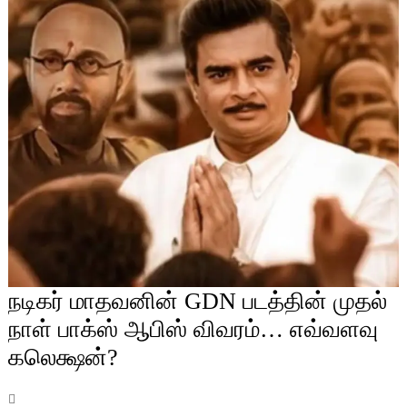
நடிகர் மாதவனின் GDN படத்தின் முதல்
நாள் பாக்ஸ் ஆபிஸ் விவரம்… எவ்வளவு
கலெக்ஷன்?