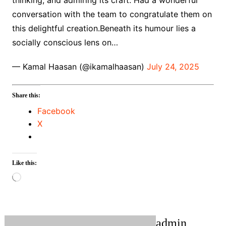
thinking, and admiring its craft. Had a wonderful
conversation with the team to congratulate them on
this delightful creation.Beneath its humour lies a
socially conscious lens on…
— Kamal Haasan (@ikamalhaasan)
July 24, 2025
Share this:
Facebook
X
Like this:
Loading…
admin