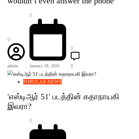
wouldn’t even answer the phone”
admin
January 28, 2026
0
POPULAR NEWS
'எஸ்டிஆர் 51' படத்தின் கதாநாயகி
இவரா?