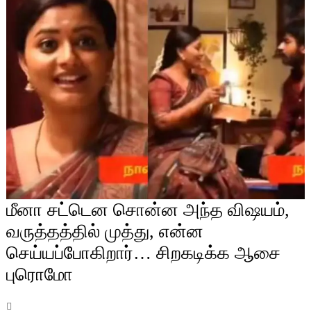
மீனா சட்டென சொன்ன அந்த விஷயம்,
வருத்தத்தில் முத்து, என்ன
செய்யப்போகிறார்… சிறகடிக்க ஆசை
புரொமோ