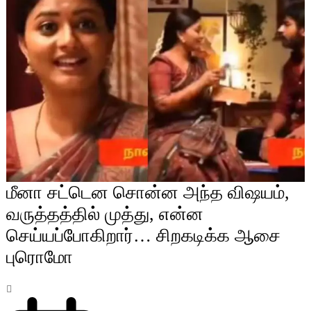
மீனா சட்டென சொன்ன அந்த விஷயம்,
வருத்தத்தில் முத்து, என்ன
செய்யப்போகிறார்… சிறகடிக்க ஆசை
புரொமோ