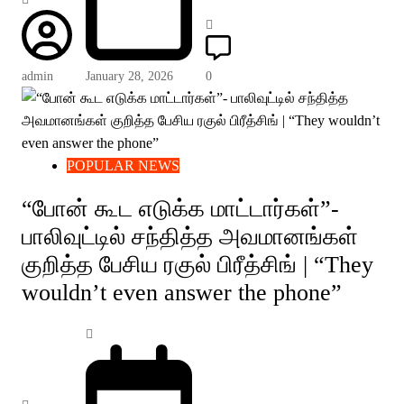
admin
January 28, 2026
0
POPULAR NEWS
“போன் கூட எடுக்க மாட்டார்கள்”-
பாலிவுட்டில் சந்தித்த அவமானங்கள்
குறித்த பேசிய ரகுல் பிரீத்சிங் | “They
wouldn’t even answer the phone”