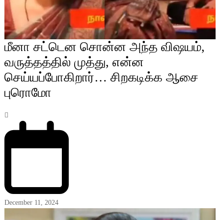
மீனா சட்டென சொன்ன அந்த விஷயம்,
வருத்தத்தில் முத்து, என்ன
செய்யப்போகிறார்… சிறகடிக்க ஆசை
புரொமோ
December 11, 2024