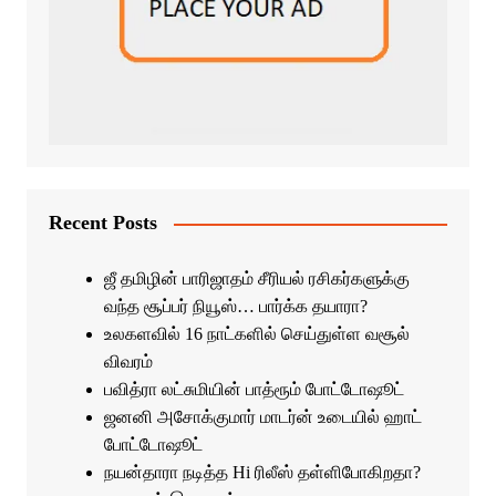
Recent Posts
ஜீ தமிழின் பாரிஜாதம் சீரியல் ரசிகர்களுக்கு
வந்த சூப்பர் நியூஸ்… பார்க்க தயாரா?
உலகளவில் 16 நாட்களில் செய்துள்ள வசூல்
விவரம்
பவித்ரா லட்சுமியின் பாத்ரூம் போட்டோஷூட்
ஜனனி அசோக்குமார் மாடர்ன் உடையில் ஹாட்
போட்டோஷூட்
நயன்தாரா நடித்த Hi ரிலீஸ் தள்ளிபோகிறதா?