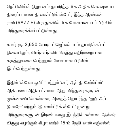
நெட்பிளிக்ஸ் நிறுவனம் தயாரித்த மிக அதிக செலவுடைய
திரைப்படமான தி எலக்ட்ரிக் ஸ்டேட், இந்த ஆண்டின்
ராஸி(RAZZIE) விருதுகளில் மிக மோசமான படப் பிரிவில்
பரிந்துரைக்க்கப்பட்டுள்ளது.
சுமார் ரூ. 2,650 கோடி பட்ஜெட்டில் படம் தயாரிக்கப்பட்ட
நிலையிலும், விமர்சகர்களிடமிருந்து எதிர்மறையான
கருத்துகளை பெற்றதால் மோசமான பிரிவில்
இடம்பெற்றுள்ளது.
இதில் ’ஸ்னோ ஒயிட்’ மற்றும் ’வார் ஆப் தி வேர்ல்ட்ஸ்’
ஆகியவை அதிகபட்சமாக ஆறு பரிந்துரைகளுடன்
முன்னணியில் உள்ளன, அதைத் தொடர்ந்து ’ஹரி அப்
டுமாரோ’ மற்றும் ’தி எலக்ட்ரிக் ஸ்டேட்’ மூன்று
பரிந்துரைகளுடன் இரண்டாவது இடத்தில் உள்ளன. ஆஸ்கர்
விருது வழங்கும் விழா மார்ச் 15-ம் தேதி லாஸ் ஏஞ்சல்ஸ்