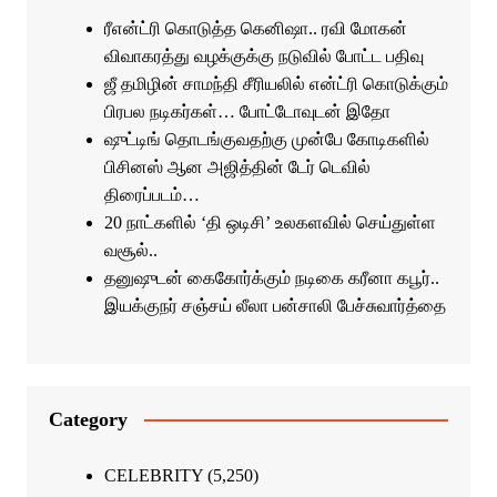
ரீஎன்ட்ரி கொடுத்த கெனிஷா.. ரவி மோகன்
விவாகரத்து வழக்குக்கு நடுவில் போட்ட பதிவு
ஜீ தமிழின் சாமந்தி சீரியலில் என்ட்ரி கொடுக்கும்
பிரபல நடிகர்கள்… போட்டோவுடன் இதோ
ஷுட்டிங் தொடங்குவதற்கு முன்பே கோடிகளில்
பிசினஸ் ஆன அஜித்தின் டேர் டெவில்
திரைப்படம்…
20 நாட்களில் ‘தி ஒடிசி’ உலகளவில் செய்துள்ள
வசூல்..
தனுஷுடன் கைகோர்க்கும் நடிகை கரீனா கபூர்..
இயக்குநர் சஞ்சய் லீலா பன்சாலி பேச்சுவார்த்தை
Category
CELEBRITY
(5,250)