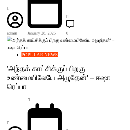
admin
January 28, 2026
0
POPULAR NEWS
'அந்தக் காட்சிக்குப் பிறகு
உண்மையிலேயே அழுதேன்' – ஈஷா
ரெப்பா