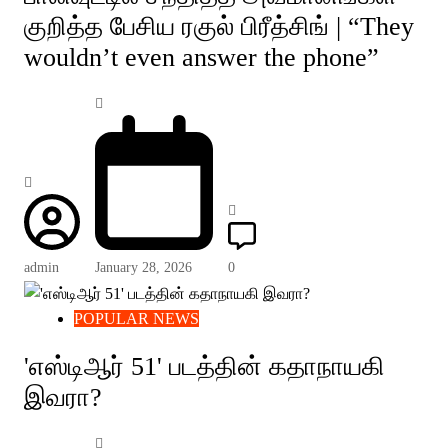
குறித்த பேசிய ரகுல் பிரீத்சிங் | “They
wouldn’t even answer the phone”
admin
January 28, 2026
0
POPULAR NEWS
'எஸ்டிஆர் 51' படத்தின் கதாநாயகி
இவரா?