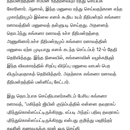
நீதிமன்றத்தின் சம்மன் உத்தரவையும் ரத்து செய்யக்
கோரினார். ஆனால், இந்த மனுவை ரத்து செய்வதற்கான எந்த
முகாந்திரமும் இல்லை எனக் கூறிய உயர் நீதிமன்றம் கங்கனா
ரனாவத்தின் மனுவைத் தள்ளுபடி செய்தது. அதனைத்
தொடர்ந்து கங்கனா ரனாவத் உச்ச நீதிமன்றத்தை
அணுகினார்.உச்ச நீதிமன்றமும் கங்கனா ரனாவத்தின்
மனுவை ஏற்க முடியாது எனக் கடந்த செப்டம்பர் 12-ம் தேதி
தெரிவித்தது. இந்த நிலையில், கங்கனாவின் வழக்கறிஞர்
இந்த விவகாரத்தில் சிறப்பு விடுப்பு மனுவை வாபஸ் பெற
விரும்புவதாகத் தெரிவித்தார். அதற்காக கங்கனா ரனாவத்
நீதிமன்றத்தில் மன்னிப்பு கேட்டார்.
இது தொடர்பாக செய்தியாளர்களிடம் பேசிய கங்கனா
ரனாவத், “மகிந்தர் ஜியின் குடும்பத்தில் என்னை தவறாகப்
புரிந்துகொள்ளப்பட்டிருக்கிறது. எப்படி அந்தப் பதிவு தவறாகப்
புரிந்துகொள்ளப்பட்டிருக்கிறது என்பது குறித்து மஹிந்தர்
கவுரின் கணவருக்கு நான் ஒரு செய்தி