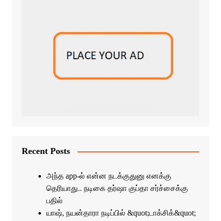
Recent Posts
அந்த app-ல் என்ன நடக்குதுனு எனக்கு
தெரியாது.. நடிகை தர்ஷா குப்தா சர்ச்சைக்கு
பதில்
யாஷ், நயன்தாரா நடிப்பில் &quot;டாக்சிக்&quot;