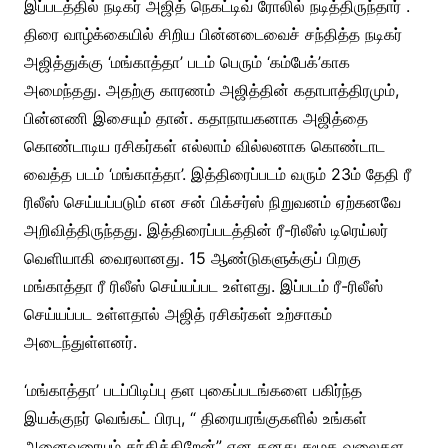
இப்படத்தில் நடிகர் அஜித் நெகட்டிவ் ரோலில் நடித்திருந்தார் .
திரை வாழ்க்கையில் சிறிய பின்னடைவைச் சந்தித்த நடிகர்
அஜித்துக்கு ‘மங்காத்தா’ படம் பெரும் ‘கம்பேக்’காக
அமைந்தது. அதற்கு காரணம் அஜித்தின் கதாபாத்திரமும்,
பின்னணி இசையும் தான். கதாநாயகனாக அஜித்தை
கொண்டாடிய ரசிகர்கள் எல்லாம் வில்லனாக கொண்டாட
வைத்த படம் ‘மங்காத்தா’. இத்திரைப்படம் வரும் 23ம் தேதி ரீ
ரிலீஸ் செய்யப்படும் என சன் பிக்சர்ஸ் நிறுவனம் ஏற்கனவே
அறிவித்திருந்தது. இத்திரைப்படத்தின் ரீ-ரிலீஸ் டிரெய்லர்
வெளியாகி வைரலானது. 15 ஆண்டுகளுக்குப் பிறகு
மங்காத்தா ரீ ரிலீஸ் செய்யப்பட உள்ளது. இப்படம் ரீ-ரிலீஸ்
செய்யப்பட உள்ளதால் அஜித் ரசிகர்கள் உற்சாகம்
அடைந்துள்ளனர்.
‘மங்காத்தா’ படப்பிடிப்பு தள புகைப்படங்களை பகிர்ந்த
இயக்குநர் வெங்கட் பிரபு, “ திரையரங்குகளில் உங்கள்
அனைவரையும் சந்திக்கிறேன்” என தனது சமூக வலைதள