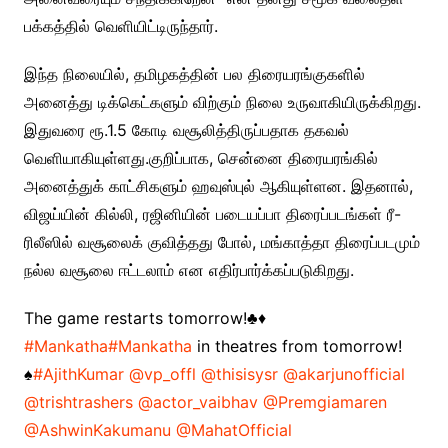
பக்கத்தில் வெளியிட்டிருந்தார்.
இந்த நிலையில், தமிழகத்தின் பல திரையரங்குகளில்
அனைத்து டிக்கெட்களும் விற்கும் நிலை உருவாகியிருக்கிறது.
இதுவரை ரூ.1.5 கோடி வசூலித்திருப்பதாக தகவல்
வெளியாகியுள்ளது.குறிப்பாக, சென்னை திரையரங்கில்
அனைத்துக் காட்சிகளும் ஹவுஸ்புல் ஆகியுள்ளன. இதனால்,
விஜய்யின் கில்லி, ரஜினியின் படையப்பா திரைப்படங்கள் ரீ-
ரிலீஸில் வசூலைக் குவித்தது போல், மங்காத்தா திரைப்படமும்
நல்ல வசூலை ஈட்டலாம் என எதிர்பார்க்கப்படுகிறது.
The game restarts tomorrow!♣️♦️
#Mankatha
#Mankatha
in theatres from tomorrow!
♠️
#AjithKumar
@vp_offl
@thisisysr
@akarjunofficial
@trishtrashers
@actor_vaibhav
@Premgiamaren
@AshwinKakumanu
@MahatOfficial