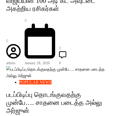
விஜய்யின் 100 அடி கட் அவுட்டை
அகற்றிய ரசிகர்கள்
admin
January 28, 2026
0
POPULAR NEWS
படப்பிடிப்பு தொடங்குவதற்கு
முன்பே…. சாதனை படைத்த அல்லு
அர்ஜுன்