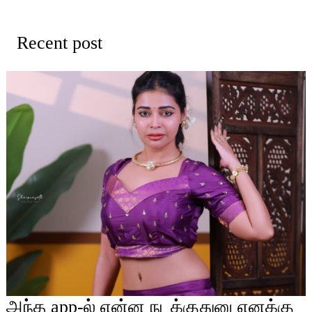
Recent post
அந்த app-ல் என்ன நடக்குதுனு எனக்கு