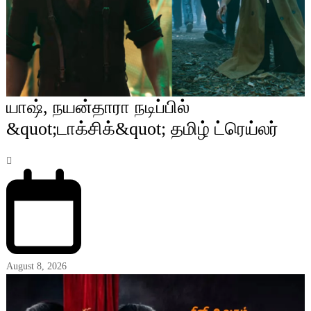
யாஷ், நயன்தாரா நடிப்பில்
&quot;டாக்சிக்&quot; தமிழ் ட்ரெய்லர்
August 8, 2026