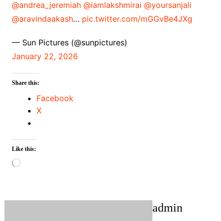
@andrea_jeremiah
@iamlakshmirai
@yoursanjali
@aravindaakash
…
pic.twitter.com/mGGvBe4JXg
— Sun Pictures (@sunpictures)
January 22, 2026
Share this:
Facebook
X
Like this:
Loading…
admin