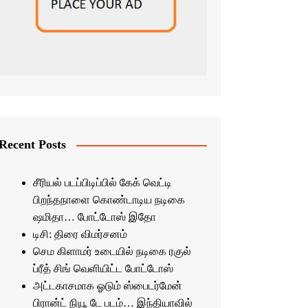
Recent Posts
சீரியல் படப்பிடிப்பில் கேக் வெட்டி
பிறந்தநாளை கொண்டாடிய நடிகை
ஷமிதா… போட்டோஸ் இதோ
டிசி: திரை விமர்சனம்
செம கிளாமர் உடையில் நடிகை ரகுல்
ப்ரீத் சிங் வெளியிட்ட போட்டோஸ்
அட்டகாசமாக ஓடும் ஸ்பைடர்மேன்
பிரான்ட் நியூ டே படம்… இந்தியாவில்